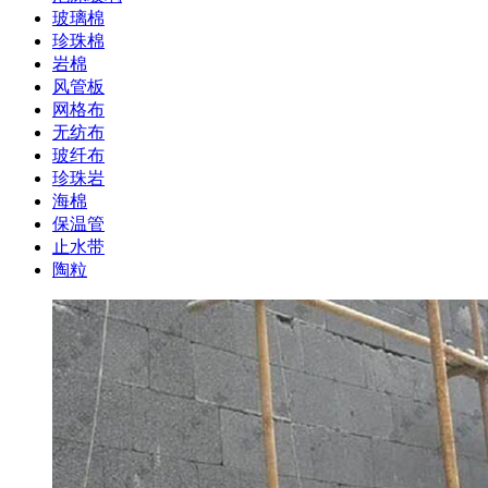
玻璃棉
珍珠棉
岩棉
风管板
网格布
无纺布
玻纤布
珍珠岩
海棉
保温管
止水带
陶粒