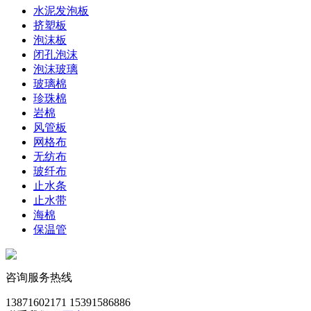
水泥发泡板
挤塑板
泡沫板
闭孔泡沫
泡沫玻璃
玻璃棉
珍珠棉
岩棉
风管板
网格布
无纺布
玻纤布
止水条
止水带
海棉
保温管
咨询服务热线
13871602171
15391586886