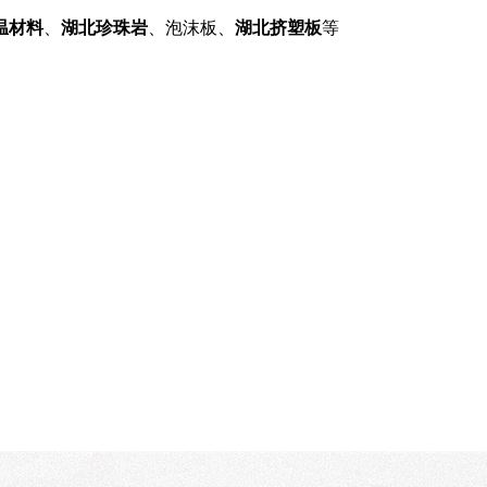
温材料
、
湖北珍珠岩
、泡沫板、
湖北挤塑板
等