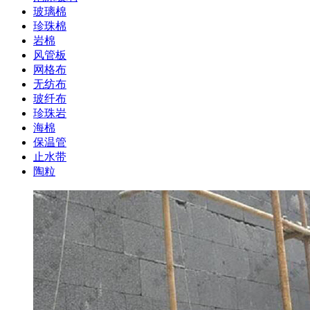
玻璃棉
珍珠棉
岩棉
风管板
网格布
无纺布
玻纤布
珍珠岩
海棉
保温管
止水带
陶粒